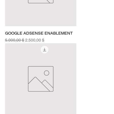
GOOGLE ADSENSE ENABLEMENT
Standardpreis
Sale-Preis
5.000,00 $
2.500,00 $