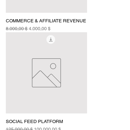
COMMERCE & AFFILIATE REVENUE
Standardpreis
Sale-Preis
8.000,00 $
4.000,00 $
SOCIAL FEED PLATFORM
Standardpreis
Sale-Preis
125.000,00 $
100.000,00 $