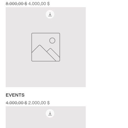
Standardpreis
Sale-Preis
8.000,00 $
4.000,00 $
EVENTS
Standardpreis
Sale-Preis
4.000,00 $
2.000,00 $