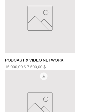
PODCAST & VIDEO NETWORK
Standardpreis
Sale-Preis
15.000,00 $
7.500,00 $