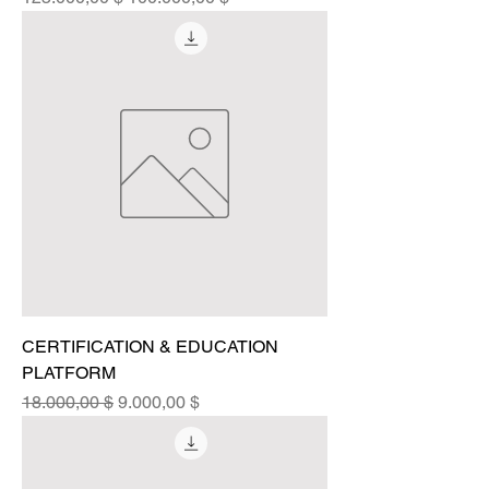
CERTIFICATION & EDUCATION
PLATFORM
Standardpreis
Sale-Preis
18.000,00 $
9.000,00 $