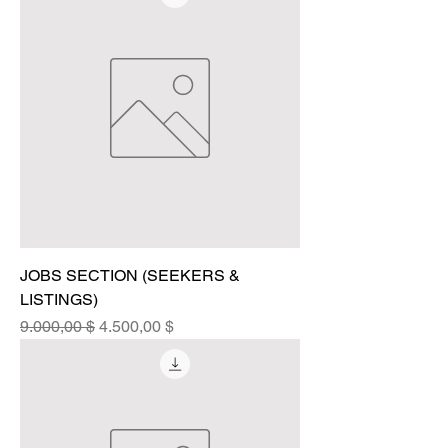
JOBS SECTION (SEEKERS &
LISTINGS)
Standardpreis
Sale-Preis
9.000,00 $
4.500,00 $