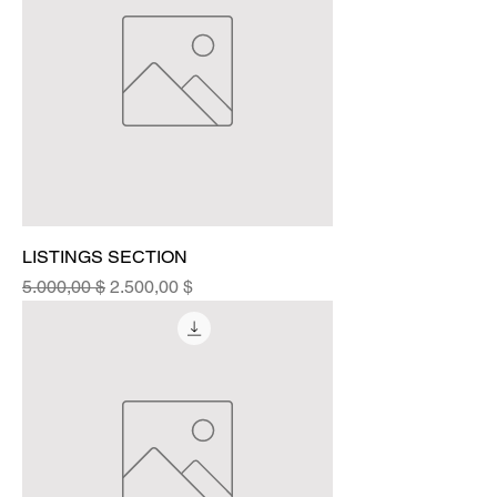
LISTINGS SECTION
Standardpreis
Sale-Preis
5.000,00 $
2.500,00 $