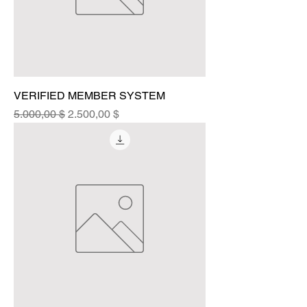
VERIFIED MEMBER SYSTEM
Standardpreis
Sale-Preis
5.000,00 $
2.500,00 $