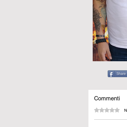
Share 
Commenti
Valutazione 0 stelle su 5.
N