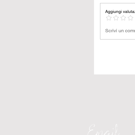
Aggiungi valuta
Scrivi un co
Email