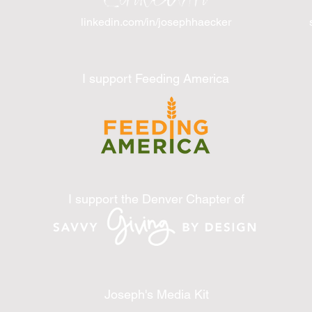
linkedin.com/in/josephhaecker
I support Feeding America
I support the Denver Chapter of
Joseph's Media Kit