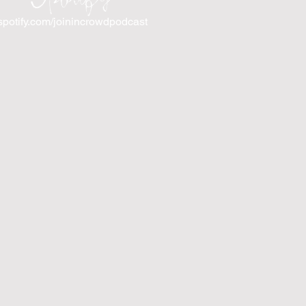
spotify.com/joinincrowdpodcast