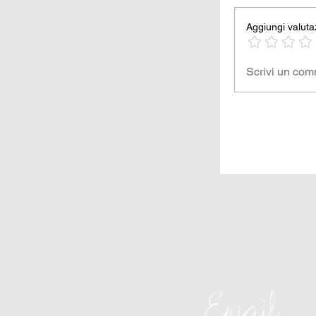
Aggiungi valuta
Scrivi un co
Email