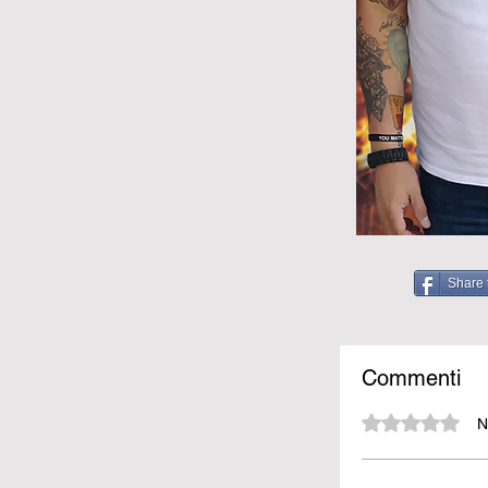
Share 
Commenti
Valutazione 0 stelle su 5.
N