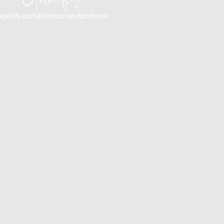
spotify.com/joinincrowdpodcast