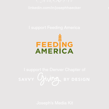
linkedin.com/in/josephhaecker
I support Feeding America
I support the Denver Chapter of
Joseph's Media Kit