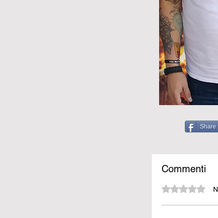
Share 
Commenti
Valutazione 0 stelle su 5.
N