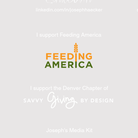
linkedin.com/in/josephhaecker
I support Feeding America
I support the Denver Chapter of
Joseph's Media Kit