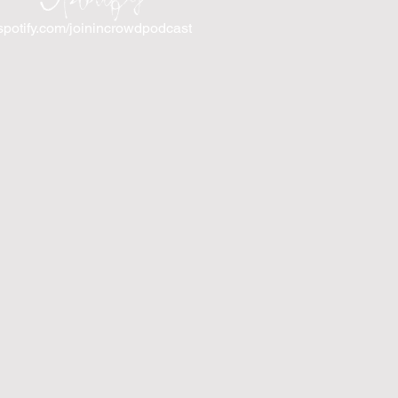
spotify.com/joinincrowdpodcast