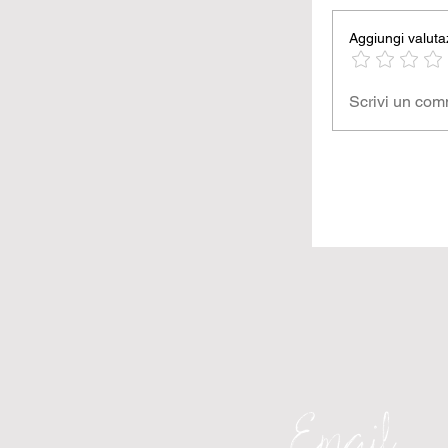
Aggiungi valuta
Scrivi un co
Email