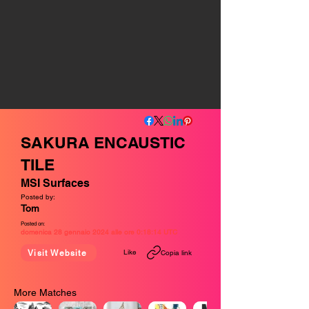
SAKURA ENCAUSTIC
TILE
MSI Surfaces
Posted by:
Tom
Posted on:
domenica 28 gennaio 2024 alle ore 0:18:14 UTC
Like
Visit Website
Copia link
More Matches