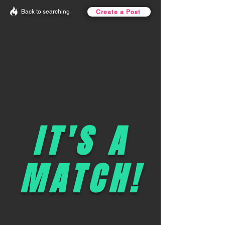
Back to searching
Create a Post
IT'S A
MATCH!