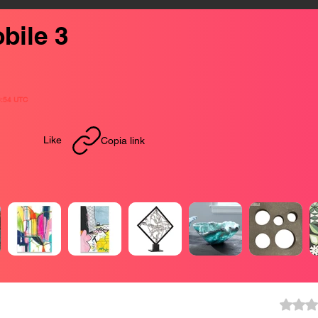
bile 3
6:54 UTC
Like
Copia link
Valutazione 