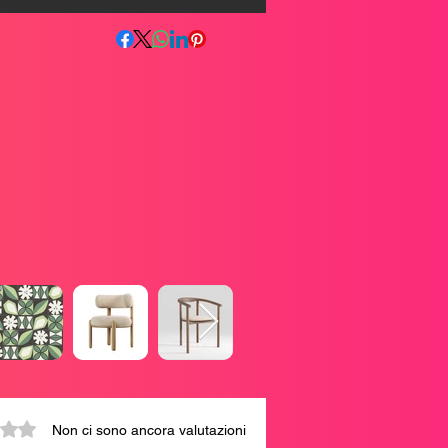
0 stelle su 5.
Non ci sono ancora valutazioni