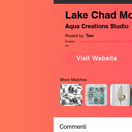
Lake Chad Mo
Aqua Creations Studio
Posted by:
Tom
Posted
martedì 30 gennaio 2024 alle ore 0:2
on:
Visit Website
More Matches
Commenti