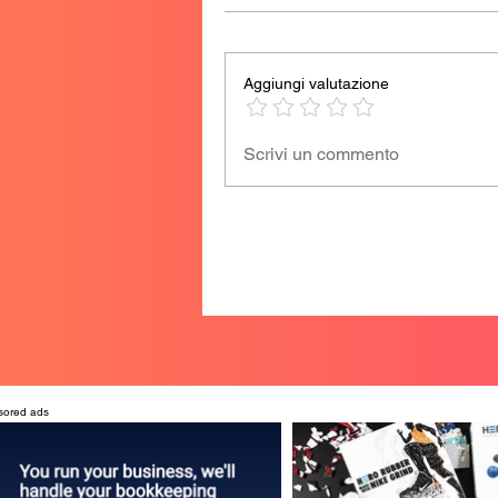
Aggiungi valutazione
Scrivi un commento
sored ads