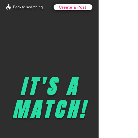
Back to searching
Create a Post
IT'S A
MATCH!