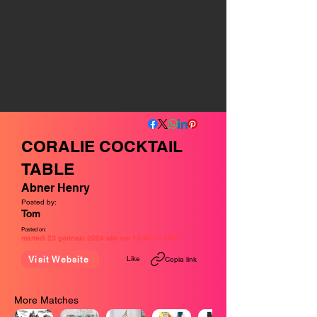
CORALIE COCKTAIL
TABLE
Abner Henry
Posted by:
Tom
Posted on:
martedì 23 gennaio 2024 alle ore 19:40:11 UTC
Like
Visit Website
Copia link
More Matches