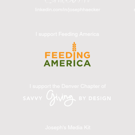
linkedin.com/in/josephhaecker
I support Feeding America
I support the Denver Chapter of
Joseph's Media Kit