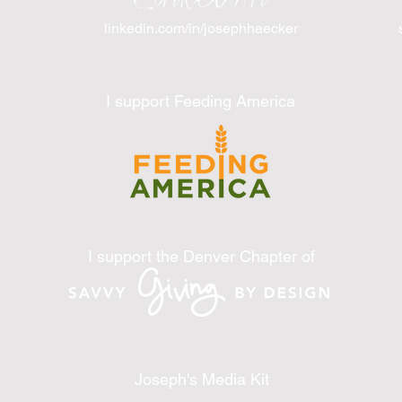
linkedin.com/in/josephhaecker
I support Feeding America
I support the Denver Chapter of
Joseph's Media Kit