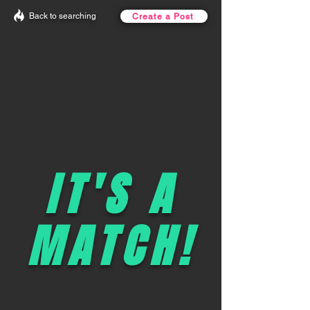
Back to searching
Create a Post
IT'S A
MATCH!