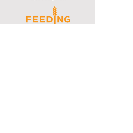
I support the Denver Chapter of
Joseph's Media Kit
Create a FREE Media Kit
Search Speakers & Guests
Referral Circle
Referral Directory