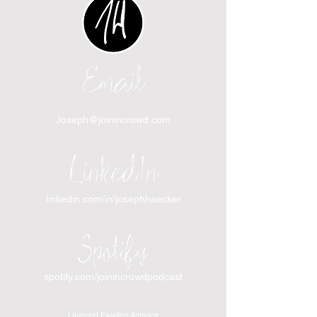
Email
Joseph@joinincrowd.com
LinkedIn
linkedin.com/in/josephhaecker
Spotify
spotify.com/joinincrowdpodcast
I support Feeding America