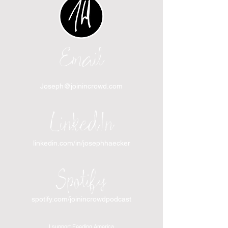
Email
Joseph@joinincrowd.com
LinkedIn
linkedin.com/in/josephhaecker
Spotify
spotify.com/joinincrowdpodcast
I support Feeding America