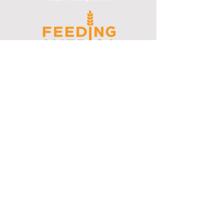
I support the Denver Chapter of
Joseph's Media Kit
Create a FREE Media Kit
Search Speakers & Guests
Referral Circle
Referral Directory