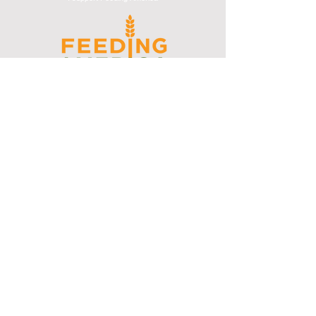
I support the Denver Chapter of
Joseph's Media Kit
Create a FREE Media Kit
Search Speakers & Guests
Referral Circle
Referral Directory