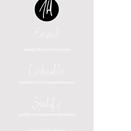
Email
Joseph@joinincrowd.com
LinkedIn
linkedin.com/in/josephhaecker
Spotify
spotify.com/joinincrowdpodcast
I support Feeding America