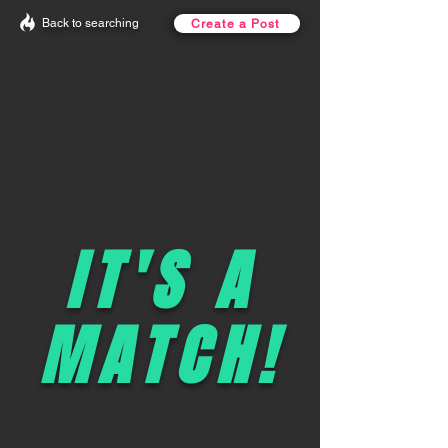
Back to searching
Create a Post
IT'S A
MATCH!