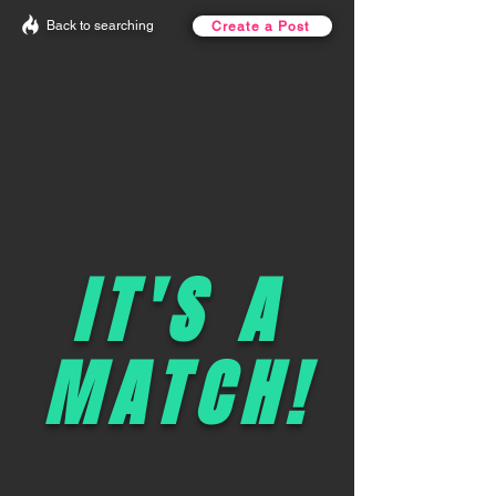
Back to searching
Create a Post
IT'S A
MATCH!