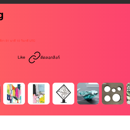
g
าฬิกา 51 นาที 10 วินาที UTC
Like
คัดลอกลิงก์